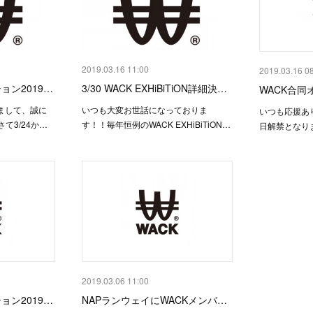
2019.03.16 11:00
2019.03.16 0
ョン2019…
3/30 WACK EXHiBiTiON詳細決…
WACK合同
まして、誠に
いつも大変お世話になっておりま
いつも応援あ
て3/24か…
す！！毎年恒例のWACK EXHiBiTiON…
日解禁となり
2019.03.06 11:00
ョン2019…
NAPランウェイにWACKメンバ…