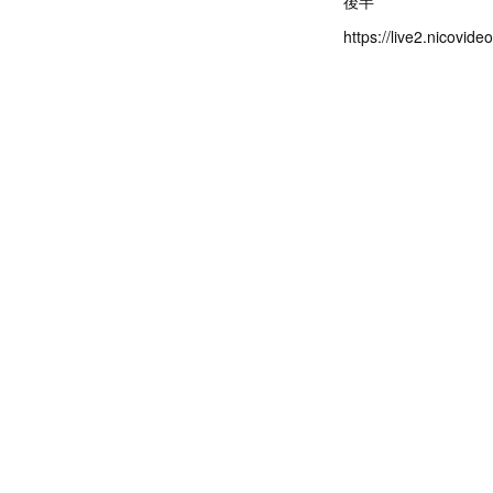
後半
https://live2.nicovid