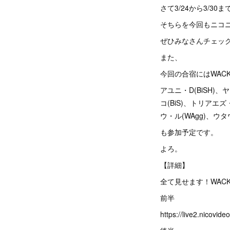
さて3/24から3/3
そちらを今回もニコ
ぜひみなさんチェッ
また、
今回の合宿にはWAC
アユニ・D(BiSH)、ヤ
コ(BiS)、トリアエズ・
ウ・ル(WAgg)、ウタ
も参加予定です。
よろ。
【詳細】
全て見せます！WACKオ
前半
https://live2.nicovid