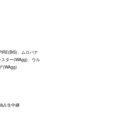
iRE(BiS)、ムロパナ
モンスター(WAgg)、ウル
(WAgg)
も独占生中継