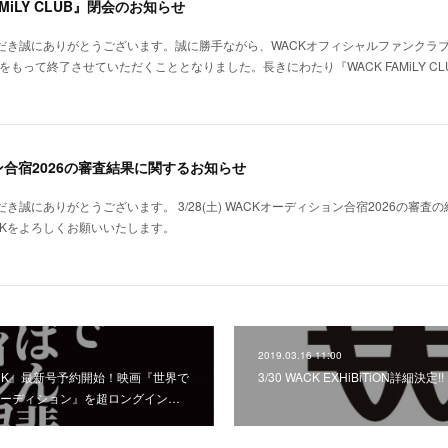
MiLY CLUB』閉会のお知らせ
だき誠にありがとうございます。誠に勝手ながら、WACKオフィシャルファンクラブ『WA
月末をもって終了させていただくこととなりました。長きにわたり『WACK FAMiLY 
ン合宿2026の審査結果に関するお知らせ
だき誠にありがとうございます。 3/28(土) WACKオーディション合宿2026の審
CKをよろしくお願いいたします。
2019.03.16 11:00
 FUCK』最新号予約開始！映画『世界で
3/30 WACK EXHiBiTiON詳細決定!!
ーディション』を超ロングイン…