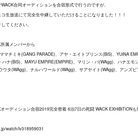
0までWACK合同オーディションを合宿形式で行うのですが、
ニコ生放送にて完全生中継していただけることになりました！！！
クしてください。
K所属メンバーから
ママチミキ(GANG PARADE)、アヤ・エイトプリンス(BiS)、YUiNA EMP
ハナ(BiS)、MAYU EMPiRE(EMPiRE)、マリン・バ(WAgg)、ハナエ
ウウタ(WAgg)、ナルハワールド(WAgg)、サアヤイト(WAgg)、アンズピア
ーディション合宿2019完全密着 6泊7日の死闘 WACK EXHiBiTiON
eo.jp/watch/lv318959031