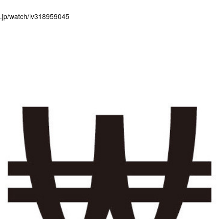
eo.jp/watch/lv318959045