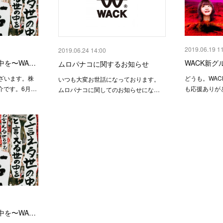
2019.06.19 1
2019.06.24 14:00
中を〜WA…
WACK新
ムロパナコに関するお知らせ
ざいます。株
どうも。WA
いつも大変お世話になっております。
介です。6月…
も応援ありが
ムロパナコに関してのお知らせにな…
中を〜WA…