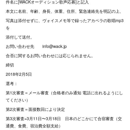
件名に[WACKオーディション歌声応募]と記入
本文に名前、年齢、身長、体重、住所、緊急連絡先を明記の上、
写真は添付せずに、ヴォイスメモ等で録ったアカペラの歌唱mp3
を
添付して送付。
お問い合わせ先 info@wack.jp
合否に関するお問い合わせには応じられません。
締切
2018年2月5日
選考：
第1次審査＝メール審査（合格者のみ通知 電話に出れるようにし
てください）
第2次審査＝面接数回により決定
第3次審査=3月11日〜3月18日 日本のどこかにて合宿審査（交
通費、食費、宿泊費全額支給）