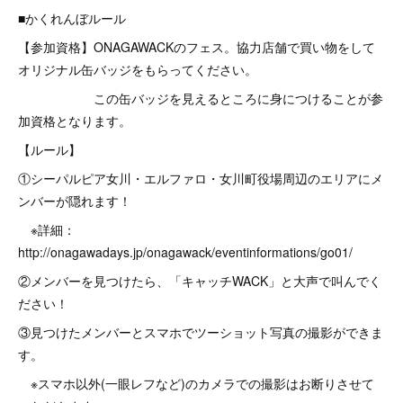
■かくれんぼルール
【参加資格】ONAGAWACKのフェス。協力店舗で買い物をして
オリジナル缶バッジをもらってください。
この缶バッジを見えるところに身につけることが参
加資格となります。
【ルール】
①シーパルピア女川・エルファロ・女川町役場周辺のエリアにメ
ンバーが隠れます！
※詳細：
http://onagawadays.jp/onagawack/eventinformations/go01/
②メンバーを見つけたら、「キャッチWACK」と大声で叫んでく
ださい！
③見つけたメンバーとスマホでツーショット写真の撮影ができま
す。
※スマホ以外(一眼レフなど)のカメラでの撮影はお断りさせて