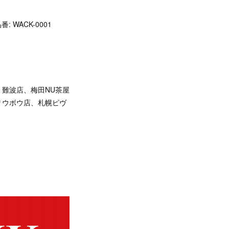
番: WACK-0001
難波店、梅田NU茶屋
リウボウ店、札幌ピヴ