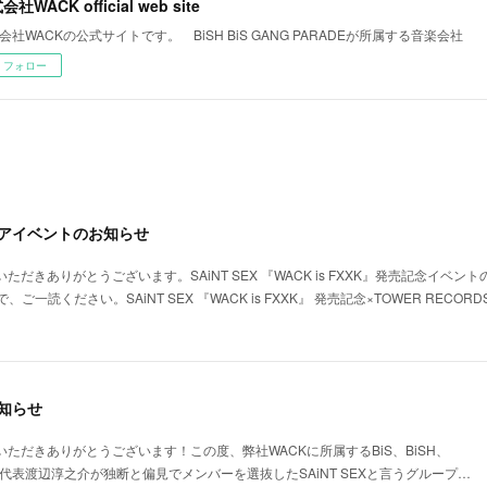
社WACK official web site
会社WACKの公式サイトです。 BiSH BiS GANG PARADEが所属する音楽会社
フォロー
ンストアイベントのお知らせ
ただきありがとうございます。SAiNT SEX 『WACK is FXXK』発売記念イベ
一読ください。SAiNT SEX 『WACK is FXXK』 発売記念×TOWER RECO
お知らせ
いただきありがとうございます！この度、弊社WACKに所属するBiS、BiSH、
弊社代表渡辺淳之介が独断と偏見でメンバーを選抜したSAiNT SEXと言うグループ…