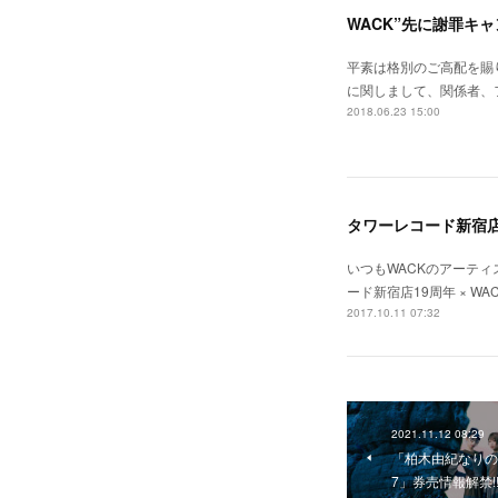
WACK”先に謝罪キャ
平素は格別のご高配を賜り厚
に関しまして、関係者、
2018.06.23 15:00
タワーレコード新宿店
いつもWACKのアーテ
ード新宿店19周年 × 
2017.10.11 07:32
2021.11.12 08:29
「柏木由紀なりのWAC
7」券売情報解禁!