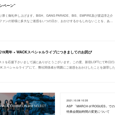
ンペーン”
く御礼申し上げます。BiSH、GANG PARADE、BiS、EMPiRE及び渡辺淳之介
ファンの皆様に多大なご迷惑をいつの日か、おかけするかもしれないことを、あ…
19周年 × WACKスペシャルライブにつきましてのお詫び
ィストを応援下さいまして誠にありがとうございます。この度、新宿LOFTにて昨日行
WACK スペシャルライブ”にて、弊社関係者が周囲にご迷惑をおかけしたことを謝罪
2021.10.08 10:35
K EXHiBiTiON and SELECT
ASP 「MARCH of ROGUES」
!
特典会開始時間の変更について