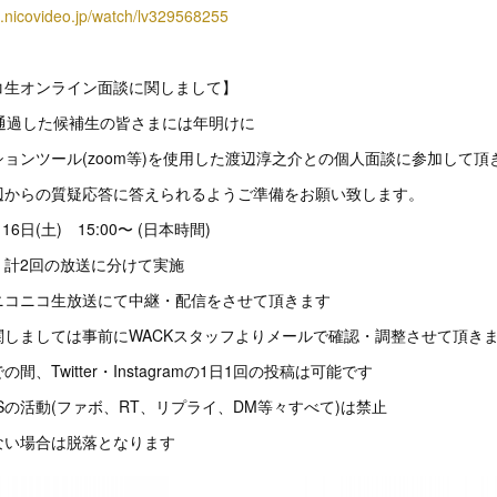
e2.nicovideo.jp/watch/lv329568255
コ生オンライン面談に関しまして】
通過した候補生の皆さまには年明けに
ョンツール(zoom等)を使用した渡辺淳之介との個人面談に参加して頂
辺からの質疑応答に答えられるようご準備をお願い致します。
6日(土) 15:00〜 (日本時間)
分 計2回の放送に分けて実施
ニコニコ生放送にて中継・配信をさせて頂きます
関しましては事前にWACKスタッフよりメールで確認・調整させて頂き
、Twitter・Instagramの1日1回の投稿は可能です
Sの活動(ファボ、RT、リプライ、DM等々すべて)は禁止
ない場合は脱落となります