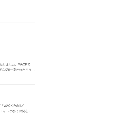
定いたしました。WACKで
ACK第一章が終わろう…
CK FAMiLY
CLUB』への多くの関心・…