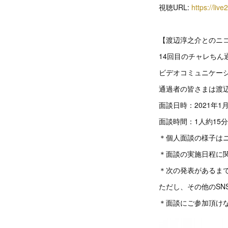
視聴URL:
https://liv
【渡辺淳之介とのニ
14回目のチャレちん
ビデオコミュニケーシ
通過者の皆さまは渡
面談日時：2021年1月1
面談時間：1人約15
＊個人面談の様子は
＊面談の実施日程に
＊次の発表があるまでの間
ただし、その他のSN
＊面談にご参加頂け