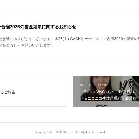
ン合宿2026の審査結果に関するお知らせ
だき誠にありがとうございます。 3/28(土) WACKオーディション合宿2026の審
CKをよろしくお願いいたします。
2020.12.11 11:00
「Project WACKちん」14回目
するご報告
せ＆ニコニコ生放送番組詳細発表
Copyright © WACK, Inc. All Rights Reserved.