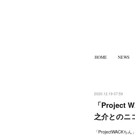
HOME
NEWS
2020.12.19 07:59
「Proje
之介とのニ
「ProjectWAC