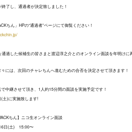
が終了し、通過者が決定致しました！
 WACKちん」HPの“通過者”ページにて御覧ください！
ckchin.jp/
んを通過した候補生の皆さまと渡辺淳之介とのオンライン面談を年明けに
方々には、次回のチャレちんへ進むための合否を決定させて頂きます！
で中継させて頂き、1人約15分間の面談を実施予定です！
日(土)に実施致します!
ct WACKちん】ニコ生オンライン面談
6日(土) 15:00〜