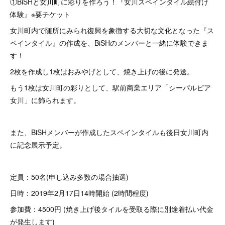
①BiSHと女川町に彩りを作ろう！『女川スペインタイル絵付け
体験』※要チケット
女川町内で随所にみられ復興を象徴する大切な文化となった『ス
ペインタイル』の作成を、BiSHのメンバーと一緒に体験できま
す！
2枚を作成し1枚はおみやげとして、焼き上げの後に発送。
もう1枚は女川町の彩りとして、駅前商業エリア「シーパルピア
女川」に飾られます。
また、BiSHメンバーが作成したスペインタイルも後日女川町内
に記念展示予定。
定員：50名(申し込み多数の場合抽選)
日時：2019年2月17日14時開始 (2時間程度)
参加費：4500円 (焼き上げ後タイルを受取る際に別途着払い代金
が発生します)