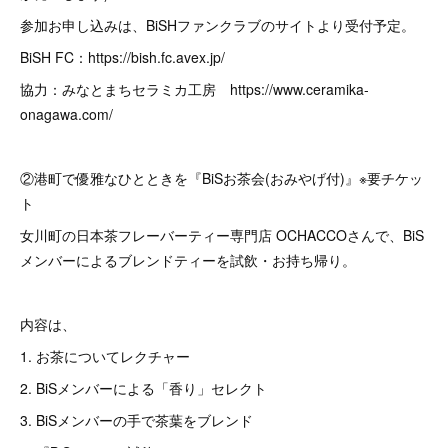
参加お申し込みは、BiSHファンクラブのサイトより受付予定。
BiSH FC：https://bish.fc.avex.jp/
協力：みなとまちセラミカ工房 https://www.ceramika-
onagawa.com/
②港町で優雅なひとときを『BiSお茶会(おみやげ付)』※要チケッ
ト
女川町の日本茶フレーバーティー専門店 OCHACCOさんで、BiS
メンバーによるブレンドティーを試飲・お持ち帰り。
内容は、
1. お茶についてレクチャー
2. BiSメンバーによる「香り」セレクト
3. BiSメンバーの手で茶葉をブレンド