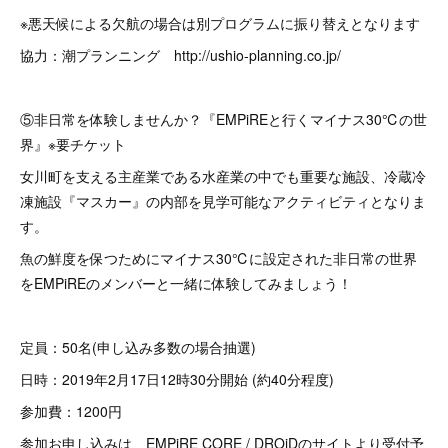
※悪天候による欠航の場合は別プログラムに振り替えとなります
協力：潮プランニング http://ushio-planning.co.jp/
⑤非日常を体験しませんか？『EMPiREと行くマイナス30℃の世
界』※要チケット
女川町を支える主産業である水産業の中でも重要な施設、冷蔵冷
凍施設『マスカー』の内部を見学可能なアクティビティとなりま
す。
魚の鮮度を保つためにマイナス30℃に設定された非日常の世界
をEMPiREのメンバーと一緒に体験してみましょう！
定員：50名(申し込み多数の場合抽選)
日時：2019年2月17日12時30分開始 (約40分程度)
参加費：1200円
参加お申し込みは、EMPiRE CORE / DROiDのサイトより受付予